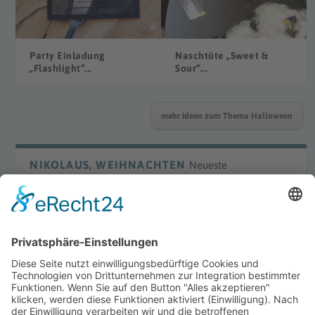
Party Einladung
Naschtüte „Sweet &
„Flashlight“...
Sour“...
mehr Ideen zum Thema Halloween
NIKOLAUS, WEIHNACHTEN
Neueste
DIY Laterne „Waldorf“
DIY Bügelperlenmotive
Winter