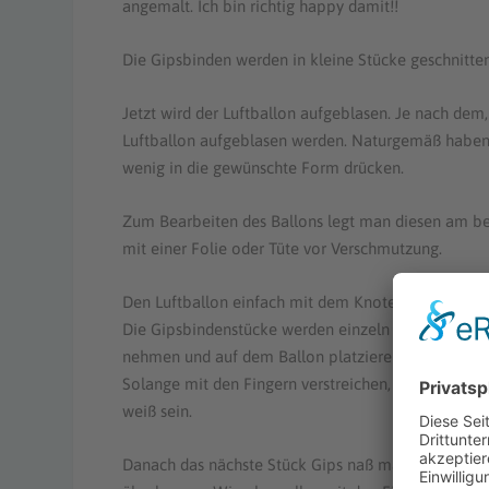
angemalt. Ich bin richtig happy damit!!
Die Gipsbinden werden in kleine Stücke geschnitten
Jetzt wird der Luftballon aufgeblasen. Je nach dem
Luftballon aufgeblasen werden. Naturgemäß haben L
wenig in die gewünschte Form drücken.
Zum Bearbeiten des Ballons legt man diesen am bes
mit einer Folie oder Tüte vor Verschmutzung.
Den Luftballon einfach mit dem Knoten nach unten 
Die Gipsbindenstücke werden einzeln in dem Wasser 
nehmen und auf dem Ballon platzieren. Mit den Fing
Solange mit den Fingern verstreichen, bis die Struk
weiß sein.
Danach das nächste Stück Gips naß machen und die n