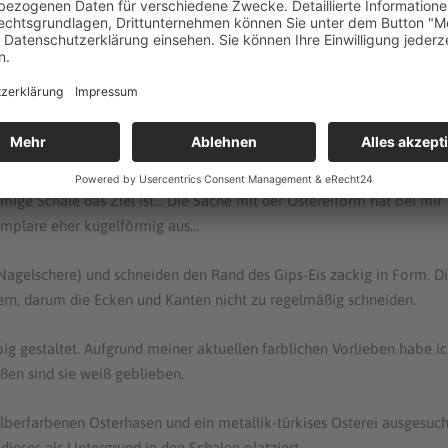
, so dass keine Falten oder Übergänge entstehen. Diesen Arbeitsschri
it von der gewünschten Schalengröße und -form mit Gips bedeckt ist.
em Trocknen stabil bleibt.
rocknungszeit hängt natürlich davon ab, wie viel Wasser man
ander „gespachtelt“ wurden 😉
ernt werden. Nun haben wir die Rohform vor uns liegen. Diese ähnelt
mige Schale das Ziel ist… Die Sache mit der Ostereiform hat bei mir
emplare eher kugelförmig aus…
agelschere) und schneiden den Rand des Gips-Eis zackig in Form. D
ern, darum die Ecken und Kanten nicht zu regelmäßig schneiden.
big gestaltet. Aufgrund meiner aktuellen farblichen Vorlieben habe i
ßen sind sie weiß geblieben.
ilberfarbenen Osterhasen und ein metallik-türkises Osterei ausgesuch
ieses als Untergrund in den Schalen platziert.