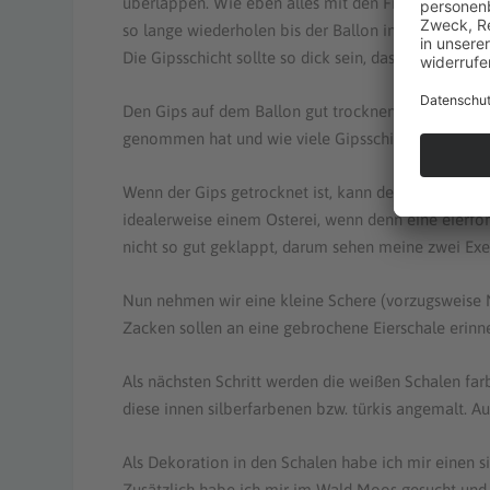
überlappen. Wie eben alles mit den Fingern glätten
so lange wiederholen bis der Ballon in Abhängigke
Die Gipsschicht sollte so dick sein, dass sie nach d
Den Gips auf dem Ballon gut trocknen lassen. Die T
genommen hat und wie viele Gipsschichten überein
Wenn der Gips getrocknet ist, kann der Ballon entf
idealerweise einem Osterei, wenn denn eine eierför
nicht so gut geklappt, darum sehen meine zwei Ex
Nun nehmen wir eine kleine Schere (vorzugsweise N
Zacken sollen an eine gebrochene Eierschale erinn
Als nächsten Schritt werden die weißen Schalen far
diese innen silberfarbenen bzw. türkis angemalt. Au
Als Dekoration in den Schalen habe ich mir einen s
Zusätzlich habe ich mir im Wald Moos gesucht und d