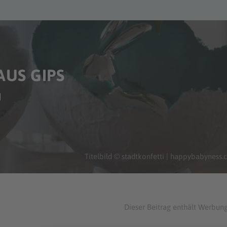
AUS GIPS
N
Titelbild © stadtkonfetti | happybabyness
Dieser Beitrag enthält Werbung