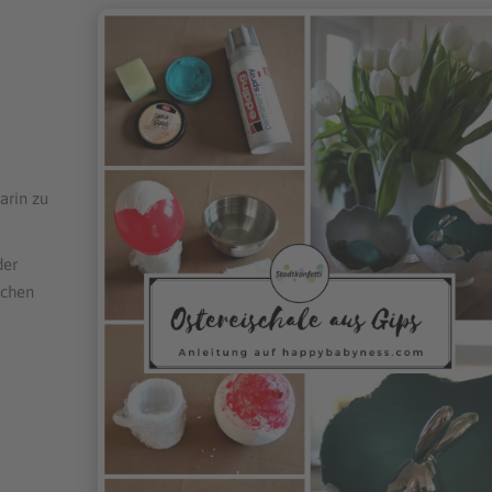
arin zu
der
lichen