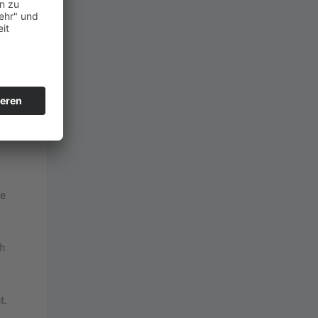
tt
ie
ch
t.