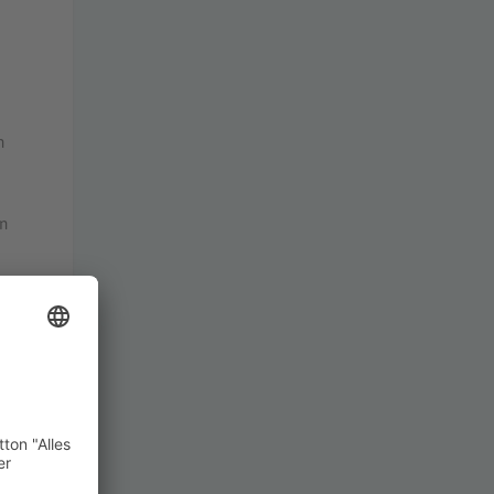
n
an
l.