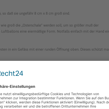
, so daß sie ungefähr 8 cm x 8 cm groß sind.
, wie groß die „Osterschale“ werden soll, um so größer muß der
uftballons eine eiermäßige Form. Notfalls einfach mit der Hand ei
ten in ein Gefäss mit einer runden Öffnung oben. Dieses schützt m
in dieses Gefäss setzen. Nun kommt die Schüssel mit Wasser ins Spie
eingeweicht, so dass sie richtig naß sind. Das nasse Gips-Stück
ern glatt streichen, so dass keine Falten oder ähnliches entstehen.
tur des Gips verschwunden ist. Die Oberfläche sollte schön glatt und
ächste Schicht auftragen. Die einzelnen Gipsstücke sollten leicht