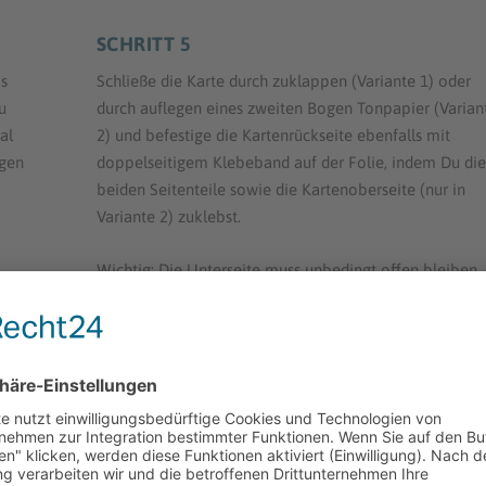
SCHRITT 5
s
Schließe die Karte durch zuklappen (Variante 1) oder
u
durch auflegen eines zweiten Bogen Tonpapier (Varian
al
2) und befestige die Kartenrückseite ebenfalls mit
ögen
doppelseitigem Klebeband auf der Folie, indem Du die
beiden Seitenteile sowie die Kartenoberseite (nur in
Variante 2) zuklebst.
Wichtig: Die Unterseite muss unbedingt offen bleiben,
hier später die Taschenlampe eingeführt wird.
das
SCHRITT 6
Drucke eine bunte Taschenlampe (z.B.
Vorlage
„Taschenlampe
„) auf Fotokarton und schneide diese au
Stanze dann eine Öse in das Ende der Taschenlampe u
er
befestige eine Kordel daran.
g“
und