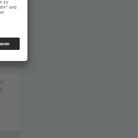
uf
ne
oo“
uf