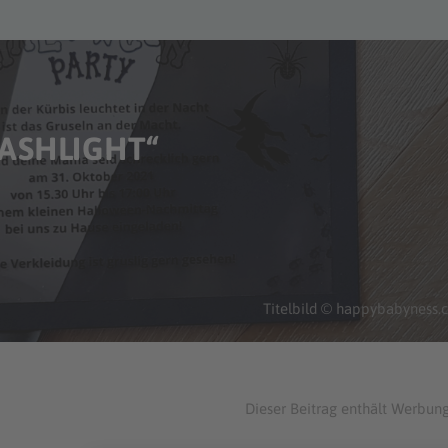
ASHLIGHT“
Titelbild © happybabyness
Dieser Beitrag enthält Werbung