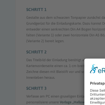
SCHRITT 1
Gestalte aus dem schwarzen Tonpapier zunächst da
Grundgerüst für die Einladungskarte. Dazu kannst D
entweder einen senkrechten Din A4 Bogen horizont
falten (Variante 1) oder zwei horizontale Din A5 B
(Variante 2) bereit legen.
SCHRITT 2
Das Titelbild der Einladung benötigt auf der
Kartenvorderseite einen ca. 1 cm breiten Rahmen.
Zeichne diesen mit Bleistift vor und schneide dann 
Innenleben heraus.
SCHRITT 3
Verfasse am PC einen gruseligen Einladungstext od
personalisiere unsere
Vorlage „Halloween Einladun