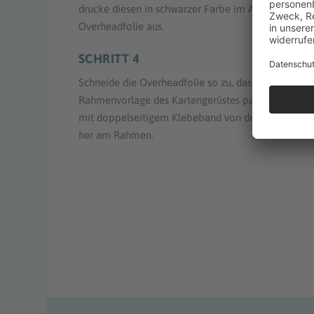
drucke diesen in schwarzer Farbe im A5 Format auf
Overheadfolie aus.
SCHRITT 4
Schneide die Overheadfolie so zu, dass sie gut in di
Rahmenvorlage des Kartengerüstes passt und fixiere
mit doppelseitigem Klebeband von der Karteninnen
her am Rahmen.