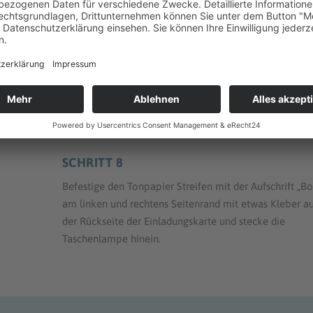
SCHRITT 7
Drucke unsere
Vorlage „Boo!!!“
ebenfalls auf weißem
Fotokarton aus, schneide den Text aus und klebe ihn a
einen Streifen aus dem Restkarton der Vorderseite der
e
Einladung. Stanze anschließend eine weitere Öse in ei
 sie
Ecke des Kartons und befestige das andere Ende der
seite
Kordel daran.
SCHRITT 8
Befestige den Tonpapier Streifen mit der Aufschrift „B
am linken und rechtens Seitenrand mit etwas Kleber a
der Rückseite der Einladungskarte und stecke die
Taschenlampe hinein.