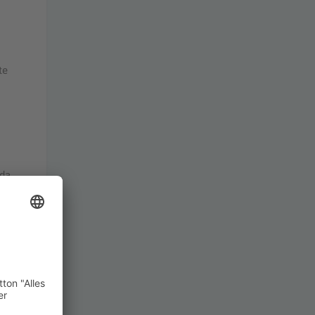
te
 da
s.
nd