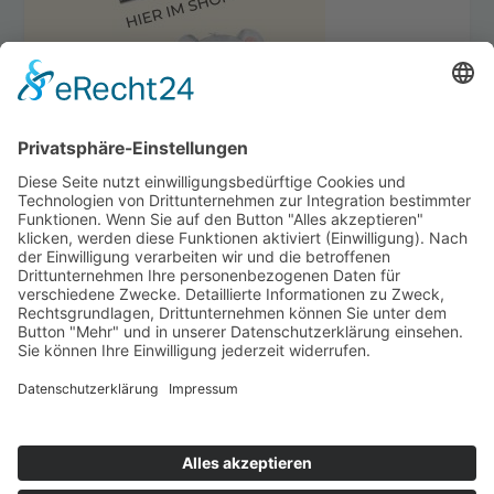
happybabyness.com | © 2026. Konzept & Umsetzung:
Kühe im Netz