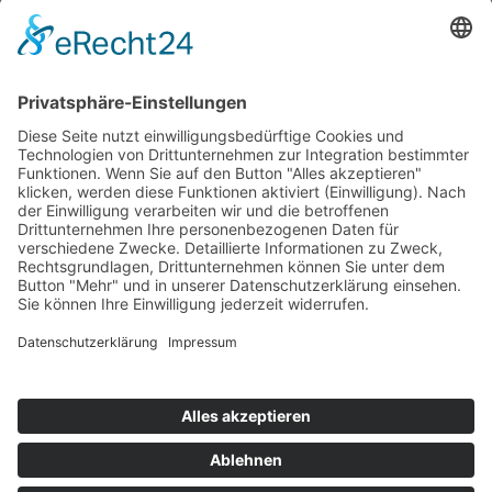
happybabyness.com | © 2026. Konzept & Umsetzung:
Kühe im Netz
GmbH
| Alle Rechte vorbehalten.