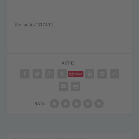
[the_ad id="31740"]
AKTIE:
Save
RATE: