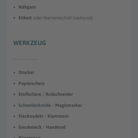
Nähgarn
Etikett
oder Namensschild (optional)
WERKZEUG
Drucker
Papierschere
Stoffschere
/
Rollschneider
Schneiderkreide
/
Magicmarker
Stecknadeln
/
Klammern
Geodreieck
/
Handmaß
Bügeleisen