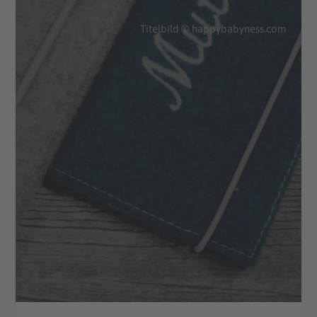
Titelbild © happybabyness.com