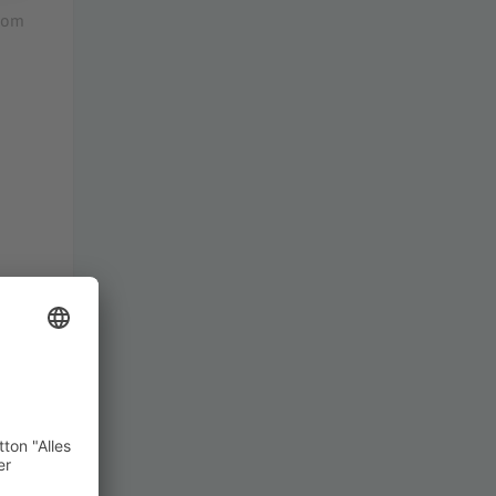
.com
n,
 an