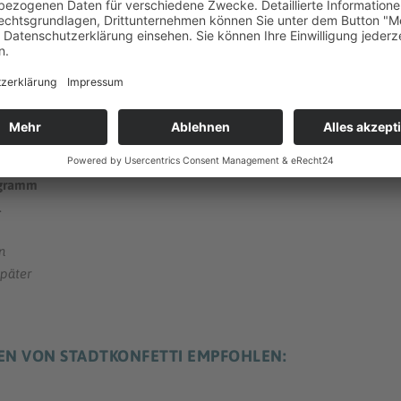
SCHRITT 5: SPEICHERN
Speichere die fertige(n) Tondatei(en) auf einer
Micro-
Du sie
Karte
ab und setze diese in einen Lautsprecher ein.
glied
ogramm
.
n
später
EN VON STADTKONFETTI EMPFOHLEN: