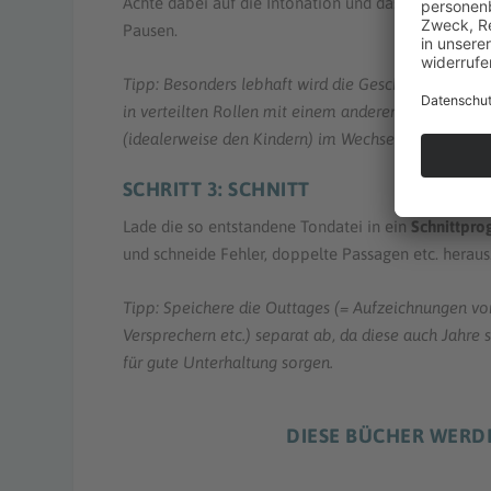
Achte dabei auf die Intonation und das Setzen von
Pausen.
Tipp: Besonders lebhaft wird die Geschichte, wenn 
in verteilten Rollen mit einem anderen Familienmit
(idealerweise den Kindern) im Wechsel liest.
SCHRITT 3: SCHNITT
Lade die so entstandene Tondatei in ein
Schnittpr
und schneide Fehler, doppelte Passagen etc. heraus
Tipp: Speichere die Outtages (= Aufzeichnungen vo
Versprechern etc.) separat ab, da diese auch Jahre 
für gute Unterhaltung sorgen.
DIESE BÜCHER WERD