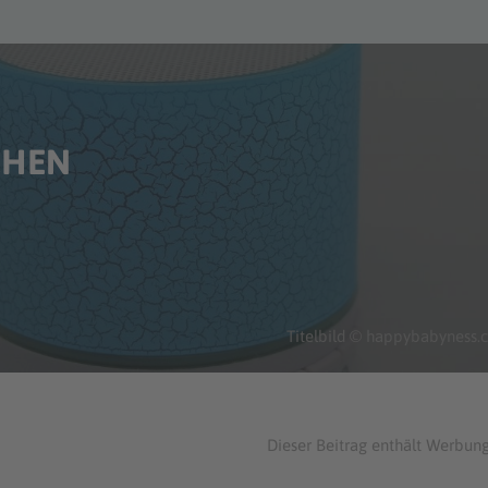
CHEN
Titelbild © happybabyness
Dieser Beitrag enthält Werbung