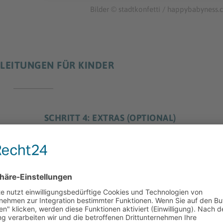
Bilder © stadtkonfetti / happybabyness
LEITUNGEN FÜR KINDER
SCHRITT 4: EXTRAS (OPTIONAL)
h ein
Wer möchte kann die Aufnahme noch etwas aufpeppe
dem
indem er sie mit
Musik
unterlegt oder thematisch
passende
Tonschnipsel
hinzufügt.
Tipp: Schön sind auch ein paar persönliche Grußworte
den Beschenkten. Diese können vor oder nach der
Geschichte eingefügt werden.
or.