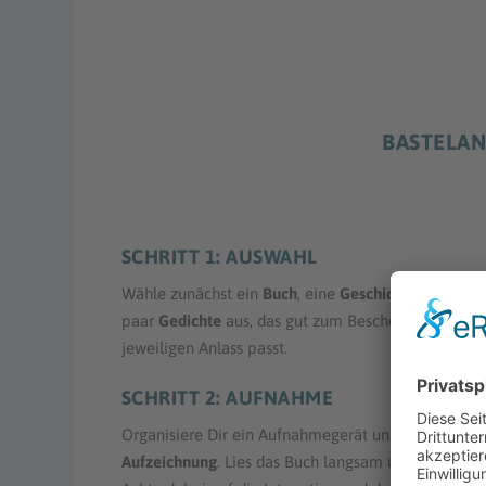
BASTELAN
SCHRITT 1: AUSWAHL
Wähle zunächst ein
Buch
, eine
Geschichte
oder auc
paar
Gedichte
aus, das gut zum Beschenkten und 
jeweiligen Anlass passt.
SCHRITT 2: AUFNAHME
Organisiere Dir ein Aufnahmegerät und starte die
Aufzeichnung
. Lies das Buch langsam und deutlich v