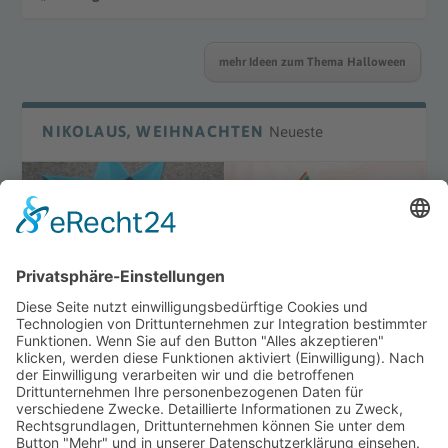
mehr Ideen zum Thema Halloween
NIKOLAUS, WEIHNACHTEN
Neueste
DIY Laterne „Waldorf“
DIY Bügelperlenmotive
Winter
mehr Ideen zum Thema Weihnachten