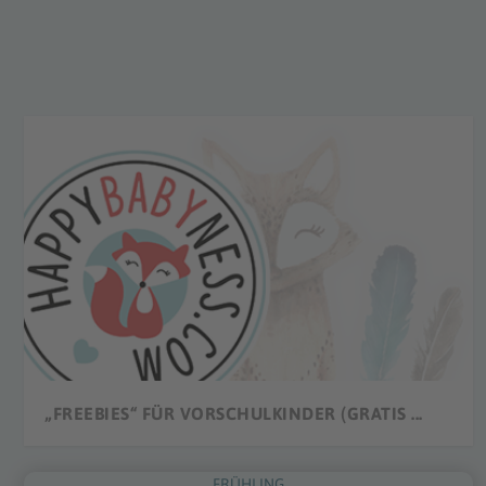
„FREEBIES“ FÜR VORSCHULKINDER (GRATIS ...
FRÜHLING