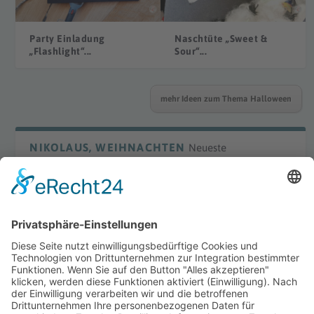
Party Einladung
Naschtüte „Sweet &
„Flashlight“...
Sour“...
mehr Ideen zum Thema Halloween
NIKOLAUS, WEIHNACHTEN
Neueste
DIY Laterne „Waldorf“
DIY Bügelperlenmotive
Winter