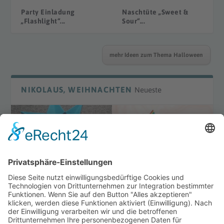
Party Einladung
Naschtüte „Sweet &
„Flashlight“...
Sour“...
mehr Ideen zum Thema Halloween
NIKOLAUS, WEIHNACHTEN
Neueste
DIY Laterne „Waldorf“
DIY Bügelperlenmotive
Winter
mehr Ideen zum Thema Weihnachten