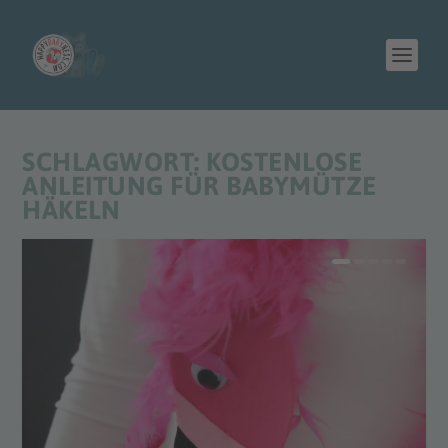
SCHLAGWORT:
KOSTENLOSE
ANLEITUNG FÜR BABYMÜTZE
HÄKELN