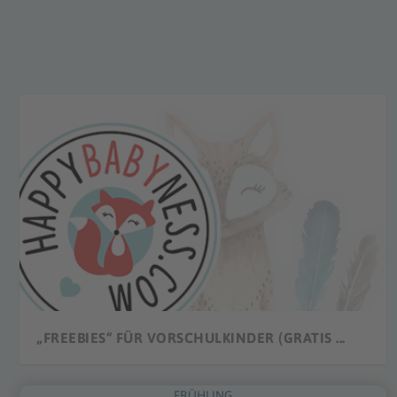
„FREEBIES“ FÜR VORSCHULKINDER (GRATIS ...
FRÜHLING