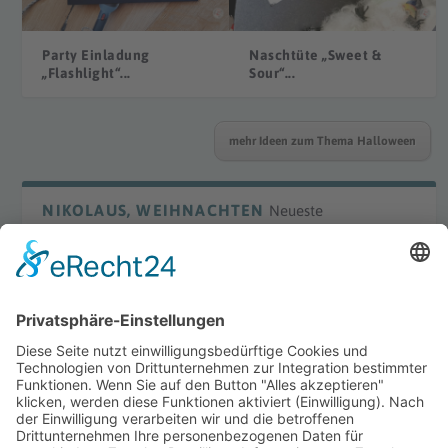
Party Einladung
Naschtüte „Sweet &
„Flashlight“...
Sour“...
mehr Ideen zum Thema Halloween
NIKOLAUS, WEIHNACHTEN
Neueste
DIY Laterne „Waldorf“
DIY Bügelperlenmotive
Winter