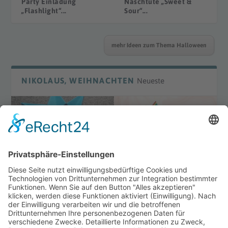
Party Einladung
Naschtüte „Sweet &
„Flashlight“...
Sour“...
mehr Ideen zum Thema Halloween
NIKOLAUS, WEIHNACHTEN
Neueste
DIY Laterne „Waldorf“
DIY Bügelperlenmotive
Winter
mehr Ideen zum Thema Weihnachten