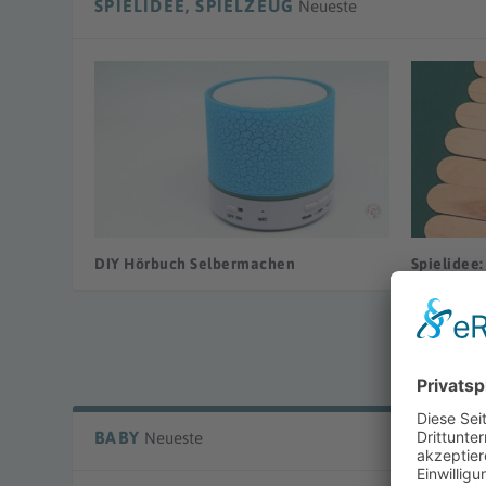
SPIELIDEE, SPIELZEUG
Neueste
DIY Hörbuch Selbermachen
Spielidee:
BABY
Neueste