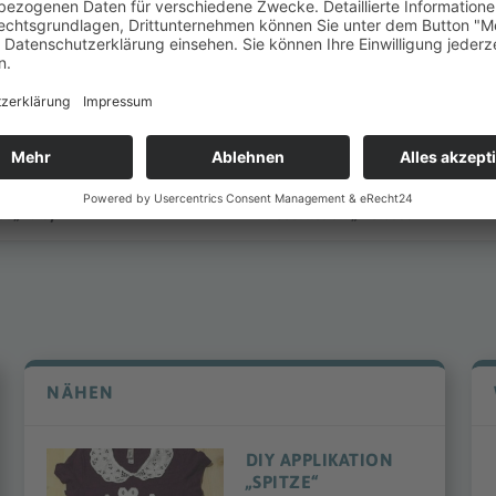
l „Baby“
DIY Sterntuch „DeRosa“
NÄHEN
DIY APPLIKATION
„SPITZE“