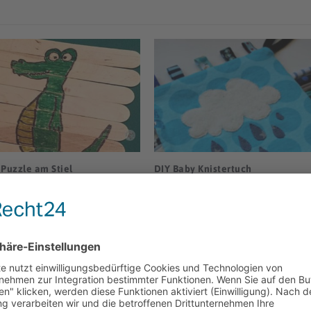
 Puzzle am Stiel
DIY Baby Knistertuch