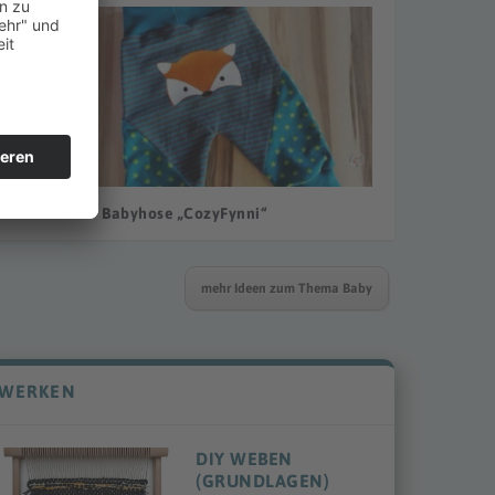
DIY Babyhose „CozyFynni“
mehr Ideen zum Thema Baby
WERKEN
DIY WEBEN
(GRUNDLAGEN)