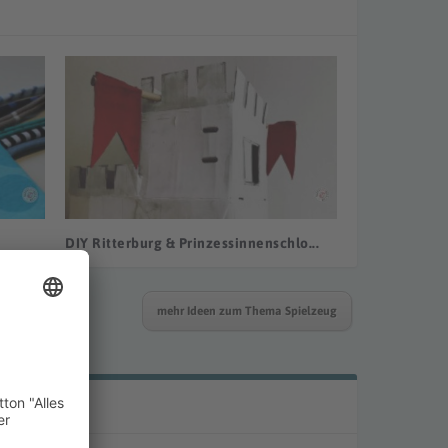
DIY Ritterburg & Prinzessinnenschlo...
mehr Ideen zum Thema Spielzeug