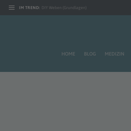
IM TREND:
DIY Weben (Grundlagen)
HOME
BLOG
MEDIZIN
SCHLAGWORT:
DIY IDEE