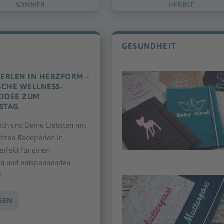
SOMMER
HERBST
GESUNDHEIT
PERLEN IN HERZFORM –
CHE WELLNESS-
IDEE ZUM
STAG
ch und Deine Liebsten mit
hten Badeperlen in
E P...
NTIER...
DIY „FEDER“ MÄPPCHEN
DIY MEMORY
DIY STIFTE UTENSILO „BERLIN 
DIY JUTEBEUTEL „EULE“
rfekt für einen
en und entspannenden
!
SEN