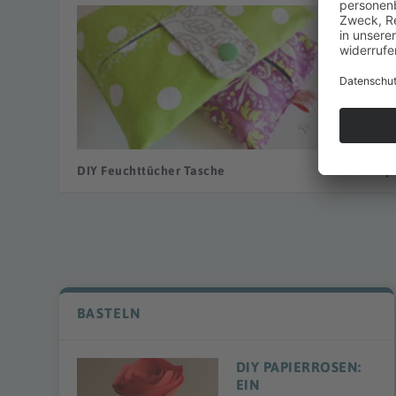
DIY Feuchttücher Tasche
DIY Wimpe
BASTELN
DIY PAPIERROSEN:
EIN