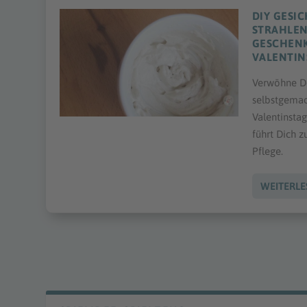
DIY GESI
STRAHLEN
GESCHENK
VALENTIN
Verwöhne De
selbstgema
Valentinstag
führt Dich z
Pflege.
WEITERLE