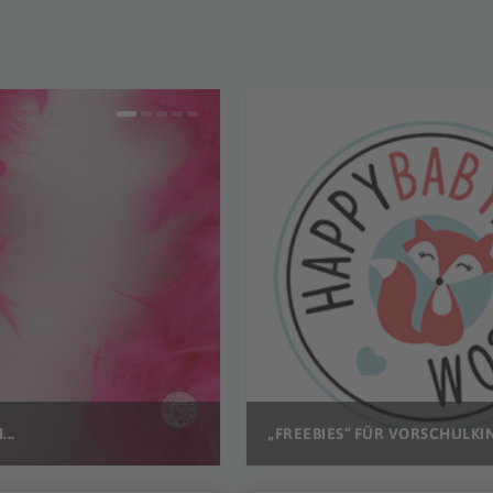
..
„FREEBIES“ FÜR VORSCHULKIND