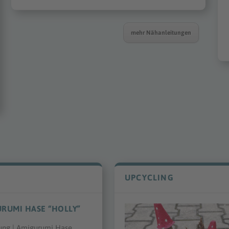
mehr Nähanleitungen
UPCYCLING
URUMI HASE “HOLLY”
ung | Amigurumi Hase