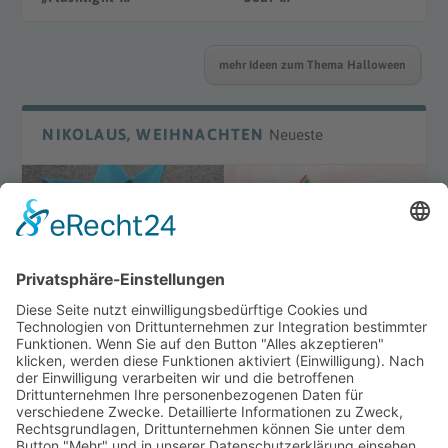
mehr Ideen zum Thema Halloween
NIKOLAUS, WEIHNACHTEN
Neueste
DIY Laterne „Waldorf“
DIY Bügelperlenmotive
Winter
mehr Ideen zum Thema Weihnachten