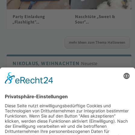
Party Einladung
Naschtüte „Sweet &
„Flashlight“...
Sour“...
mehr Ideen zum Thema Halloween
NIKOLAUS, WEIHNACHTEN
Neueste
DIY Laterne „Waldorf“
DIY Bügelperlenmotive
Winter