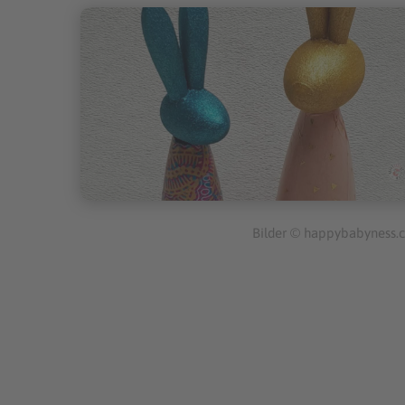
Bilder © happybabyness.