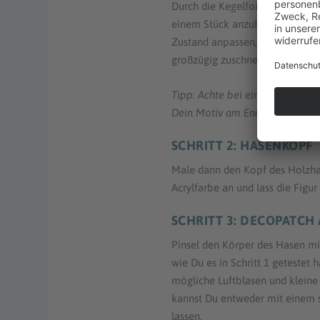
Durch die Kegelform des Hasenk
einem Stück anzubringen. Dazu 
Zustand anpassen, indem Du es 
großzügig zuschneidest.
Tipp: Achte bei einem bebildert
Dein Motiv am Ende
nicht
Kopf 
SCHRITT 2: HASENKOPF
Male dann den Kopf des Holzha
Acrylfarbe an und lass die Figur
SCHRITT 3: DECOPATCH
Pinsel den Körper des Hasen mi
wie Du es in Schritt 1 getestet 
mögliche Luftblasen und kleine
kannst Du entweder mit einem 
lassen.