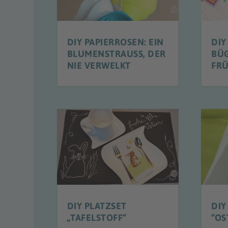
DIY PAPIERROSEN: EIN
DIY
BLUMENSTRAUSS, DER N
BÜ
IE VERWELKT
FR
DIY PLATZSET
DIY
„TAFELSTOFF“
“OS