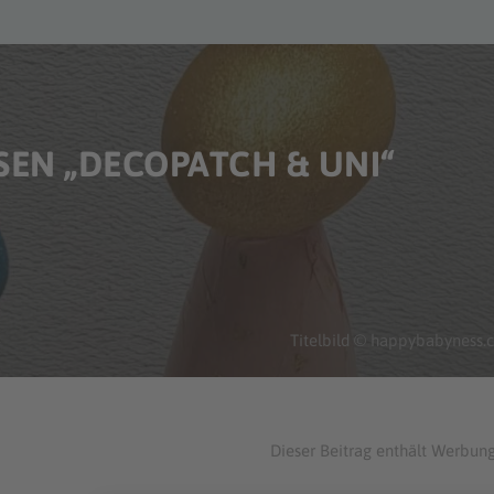
EN „DECOPATCH & UNI“
Titelbild © happybabyness
Dieser Beitrag enthält Werbung