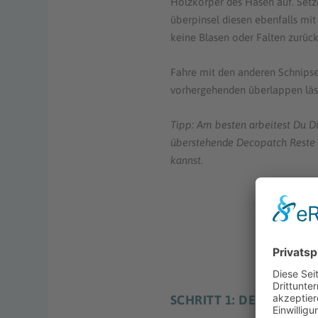
Holzkörper des Hasen auf. Setz
überpinsel diesen ebenfalls mit 
keine Blasen oder Falten zurück
Fahre mit den anderen Schnipse
vorhergehenden überlappen lässt
Tipp: Am besten arbeitest Du D
überstehende
Decopatch Reste 
kannst.
OSTER
SCHRITT 1: DECOPATCH