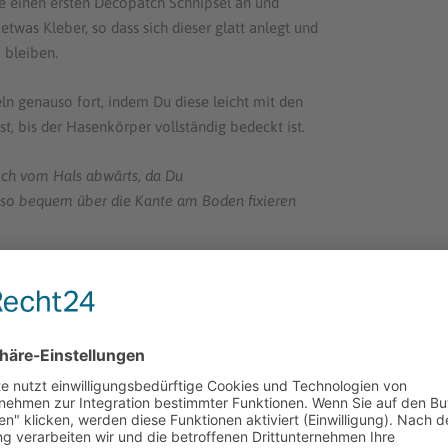
e einen ersten Decopatch Schnipsel an und
etwas Kleber, so dass sich dieser glatt anlegt und
 bleiben.
ln genauso fort, indem Du diese leicht mit den
, bis der Hasenkörper vollständig bedeckt ist.
ich vom Hals abwärts,
da Du
so bequem über die Kante am Boden fixieren
HASE „UNI“ (RECHTS)
 PAPIER VORBEREITEN