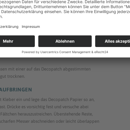
örpers ist es möglich das Decopatch Papier in
solltest Du zunächst das Papier im trockenen
trichterförmig um den Körper wickelst und
en Papier unbedingt auf die Laufrichtung,
damit
steht.
sen mit einer auf das Decopatch abgestimmten
 gut trocknen.
 AUFBRINGEN
t Kleber ein und lege das Decopatch Papier so an,
hast. Drücke es vorsichtig fest und versuche abei
 Fältchen herauszustreichen. Überstehende Reste,
scharfen Messer abschneiden oder leicht überlappen