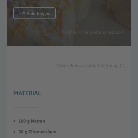
DIY-Anleitungen
Titelbild © happybabyness.com
Dieser Beitrag enthält Werbung (*)
MATERIAL
100 g Natron
50 g Zitronensäure