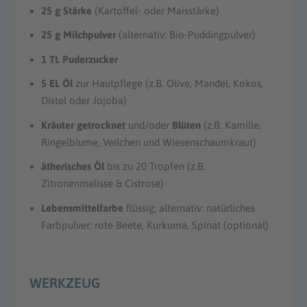
25 g Stärke
(Kartoffel- oder Maisstärke)
25 g Milchpulver
(alternativ: Bio-Puddingpulver)
1 TL Puderzucker
5 EL Öl
zur Hautpflege (z.B. Olive, Mandel, Kokos,
Distel oder Jojoba)
Kräuter getrocknet
und/oder
Blüten
(z.B. Kamille,
Ringelblume, Veilchen und Wiesenschaumkraut)
ätherisches Öl
bis zu 20 Tropfen (z.B.
Zitronenmelisse & Cistrose)
Lebensmittelfarbe
flüssig; alternativ: natürliches
Farbpulver: rote Beete, Kurkuma, Spinat (optional)
WERKZEUG