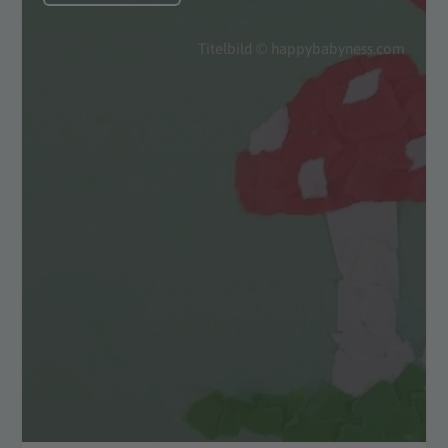
Titelbild © happybabyness.com